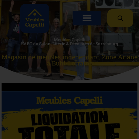
Panneau de gestion des cookies
Meubles Capelli
L’ABC du Salon, Literie & Déco près de Sarrebourg
Magasin de meubles indépendant, Zone Ariane
à Buhl-Lorraine