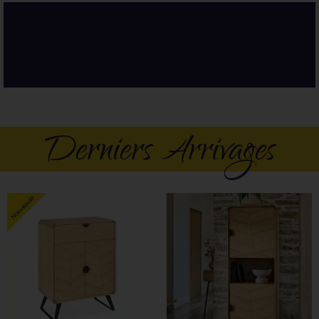
CHAMBRE À COUCHER,
LITERIE, BUREAU ...
Découvrir nos Univers
VOUS CHERCHEZ UN ARTICLE
SPÉCIFIQUE ?
Derniers Arrivages
Contactez-nous