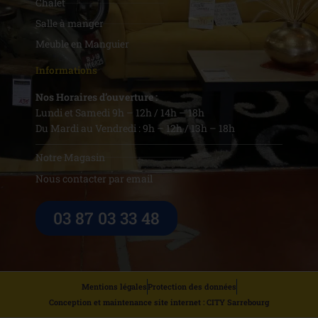
Chalet
Salle à manger
Meuble en Manguier
Informations
Nos Horaires d’ouverture :
Lundi et Samedi 9h – 12h / 14h – 18h
Du Mardi au Vendredi : 9h – 12h / 13h – 18h
Notre Magasin
Nous contacter par email
03 87 03 33 48
Mentions légales
Protection des données
Conception et maintenance site internet : CITY Sarrebourg