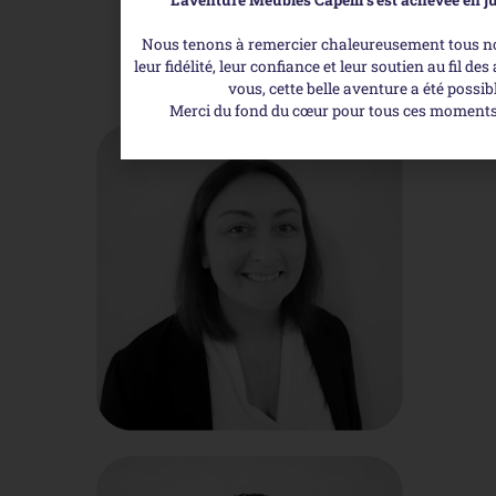
L’aventure Meubles Capelli s’est achevée en ju
Nous tenons à remercier chaleureusement tous no
Notre équipe
leur fidélité, leur confiance et leur soutien au fil de
vous, cette belle aventure a été possibl
Merci du fond du cœur pour tous ces moments
Gérante
Laure