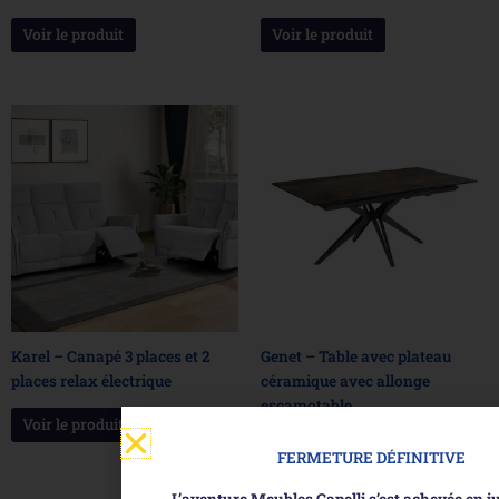
Voir le produit
Voir le produit
Karel – Canapé 3 places et 2
Genet – Table avec plateau
places relax électrique
céramique avec allonge
escamotable
Voir le produit
Voir le produit
FERMETURE DÉFINITIVE