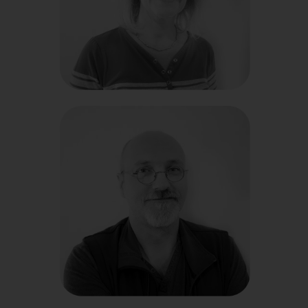
Colette
Livreur
Adam