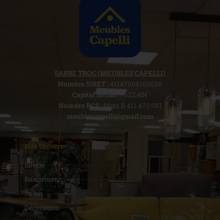
SARRE TROC (MEUBLES CAPELLI)
Numéro SIRET :
41147008100026
Capital Social :
7622,45€
Numéro RCS :
Metz B 411 470 081
meublescapelli@gmail.com
Nos Univers
Literie
Rangement
Salon
Décoration