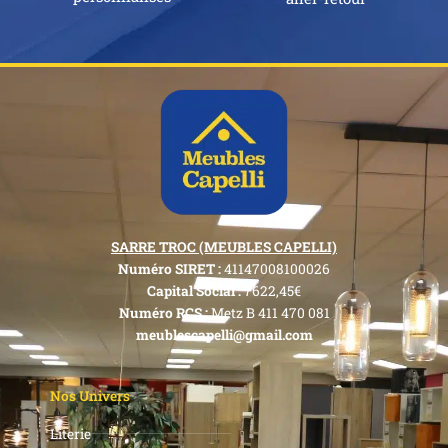
SARRE TROC (MEUBLES CAPELLI)
Numéro SIRET :
41147008100026
Capital Social :
7622,45€
Numéro RCS :
Metz B 411 470 081
meublescapelli@gmail.com
Nos Univers
Literie