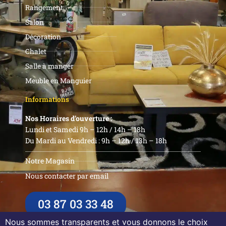
Rangement
Salon
Décoration
Chalet
Salle à manger
Meuble en Manguier
Informations
Nos Horaires d’ouverture :
Lundi et Samedi 9h – 12h / 14h – 18h
Du Mardi au Vendredi : 9h – 12h / 13h – 18h
Notre Magasin
Nous contacter par email
03 87 03 33 48
Nous sommes transparents et vous donnons le choix