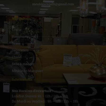
meublescapelli@gmail.com
Nos Univers
Literie
Rangement
Salon
Décoration
Chalet
Salle à manger
Meuble en Manguier
Informations
Nos Horaires d’ouverture :
Lundi et Samedi 9h – 12h / 14h – 18h
Du Mardi au Vendredi : 9h – 12h / 13h – 18h