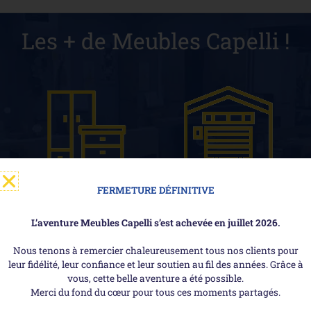
Les + de Meubles Capelli !
FERMETURE DÉFINITIVE
Large choix
Stock disponible
sur 1200m² !
dans notre entrepôt
L’aventure Meubles Capelli s’est achevée en juillet 2026.
Nous tenons à remercier chaleureusement tous nos clients pour
leur fidélité, leur confiance et leur soutien au fil des années. Grâce à
vous, cette belle aventure a été possible.
Merci du fond du cœur pour tous ces moments partagés.