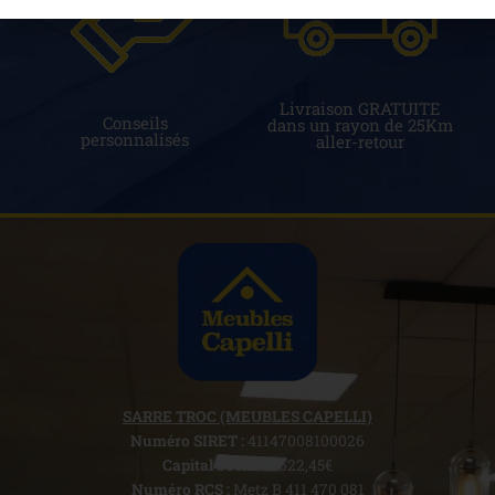
Livraison GRATUITE
Conseils
dans un rayon de 25Km
personnalisés
aller-retour
SARRE TROC (MEUBLES CAPELLI)
Numéro SIRET :
41147008100026
Capital Social :
7622,45€
Numéro RCS :
Metz B 411 470 081