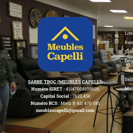
Nos
Lite
Ran
Sal
Déc
Cha
Sal
SARRE TROC (MEUBLES CAPELLI)
Meu
Numéro SIRET :
41147008100026
Capital Social :
7622,45€
Numéro RCS :
Metz B 411 470 081
meublescapelli@gmail.com