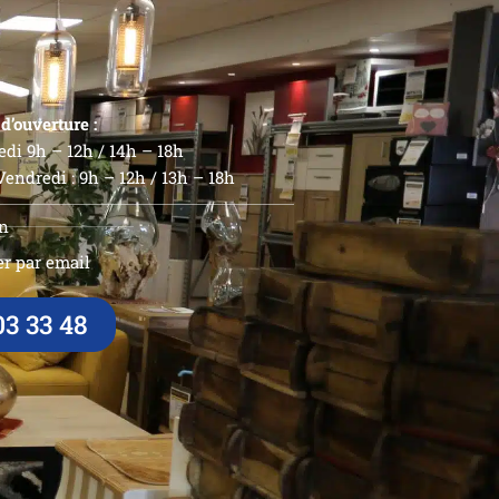
d’ouverture :
di 9h – 12h / 14h – 18h
endredi : 9h – 12h / 13h – 18h
n
r par email
03 33 48