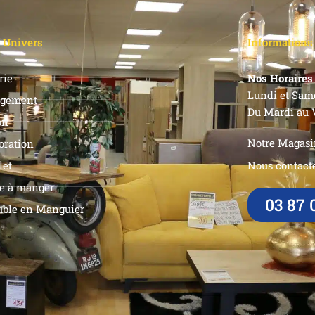
 Univers
Informations
rie
Nos Horaires 
Lundi et Same
gement
Du Mardi au V
on
Notre Magasi
oration
let
Nous contacte
le à manger
03 87 
ble en Manguier