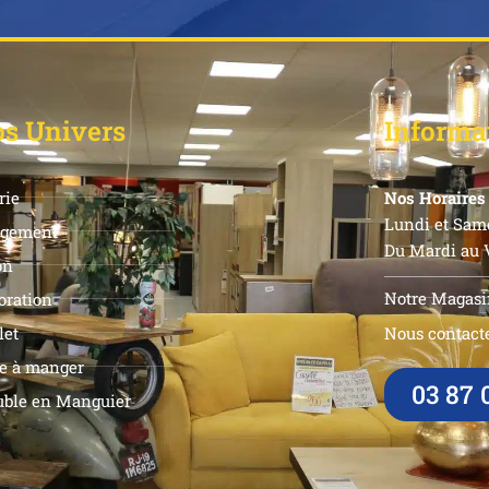
s Univers
Informa
rie
Nos Horaires 
Lundi et Same
gement
Du Mardi au V
on
Notre Magasi
oration
let
Nous contacte
le à manger
03 87 
ble en Manguier