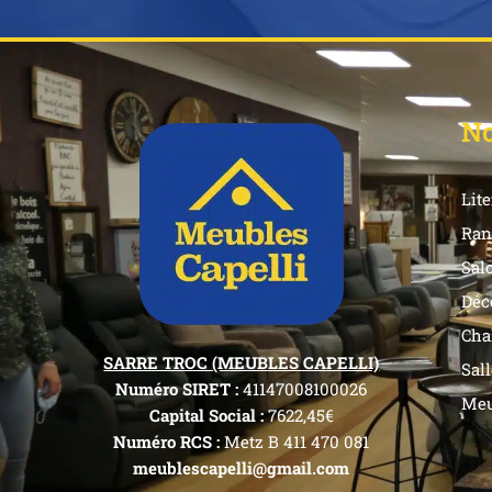
No
Lite
Ran
Sal
Déc
Cha
SARRE TROC (MEUBLES CAPELLI)
Sal
Numéro SIRET :
41147008100026
Meu
Capital Social :
7622,45€
Numéro RCS :
Metz B 411 470 081
meublescapelli@gmail.com