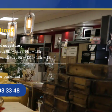
tions
d’ouverture :
di 9h – 12h / 14h – 18h
endredi : 9h – 12h / 13h – 18h
n
r par email
03 33 48