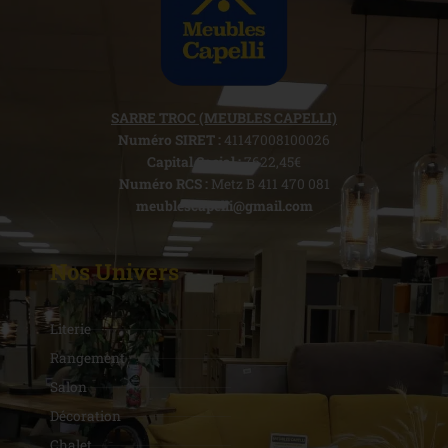
SARRE TROC (MEUBLES CAPELLI)
Numéro SIRET :
41147008100026
Capital Social :
7622,45€
Numéro RCS :
Metz B 411 470 081
meublescapelli@gmail.com
Nos Univers
Literie
Rangement
Salon
Décoration
Chalet