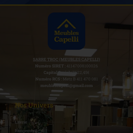
SARRE TROC (MEUBLES CAPELLI)
Numéro SIRET :
41147008100026
Capital Social :
7622,45€
Numéro RCS :
Metz B 411 470 081
meublescapelli@gmail.com
Nos Univers
Literie
Rangement