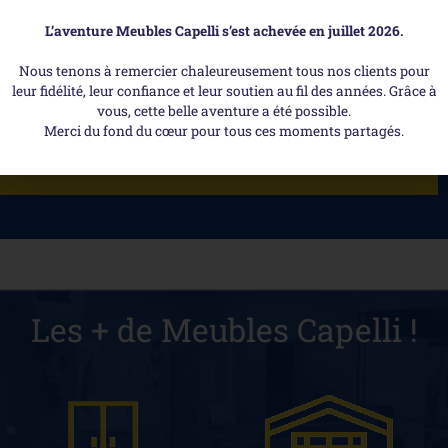
L’aventure Meubles Capelli s’est achevée en juillet 2026.
Livraison
Tous nos canapés peuvent être livrés directement à votre domicile.
Nous tenons à remercier chaleureusement tous nos clients pour
leur fidélité, leur confiance et leur soutien au fil des années. Grâce à
vous, cette belle aventure a été possible.
Merci du fond du cœur pour tous ces moments partagés.
Découvrez-aussi ...
Les + de Meubles Capelli !