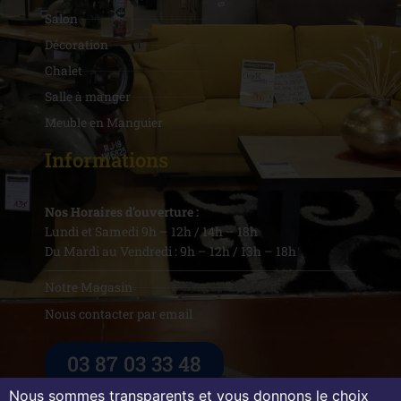
Salon
Décoration
Chalet
Salle à manger
Meuble en Manguier
Informations
Nos Horaires d’ouverture :
Lundi et Samedi 9h – 12h / 14h – 18h
Du Mardi au Vendredi : 9h – 12h / 13h – 18h
Notre Magasin
Nous contacter par email
03 87 03 33 48
Nous sommes transparents et vous donnons le choix