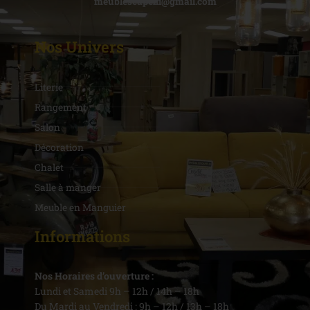
meublescapelli@gmail.com
Nos Univers
Literie
Rangement
Salon
Décoration
Chalet
Salle à manger
Meuble en Manguier
Informations
Nos Horaires d’ouverture :
Lundi et Samedi 9h – 12h / 14h – 18h
Du Mardi au Vendredi : 9h – 12h / 13h – 18h