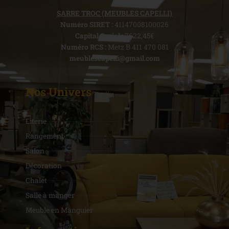
SARRE TROC (MEUBLES CAPELLI)
Numéro SIRET :
41147008100026
Capital Social :
7622,45€
Numéro RCS :
Metz B 411 470 081
meublescapelli@gmail.com
Nos Univers
Literie
Rangement
Salon
Décoration
Chalet
Salle à manger
Meuble en Manguier