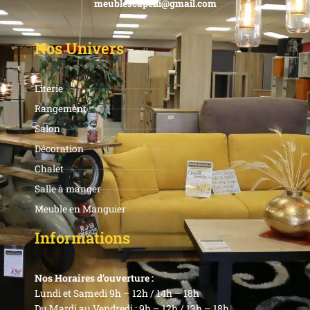
meublescapelli@gmail.com
Nos Univers
Literie
Rangement
Salon
Décoration
Chalet
Salle à manger
Meuble en Manguier
Informations
Nos Horaires d’ouverture :
Lundi et Samedi 9h – 12h / 14h – 18h
Du Mardi au Vendredi : 9h – 12h / 13h – 18h