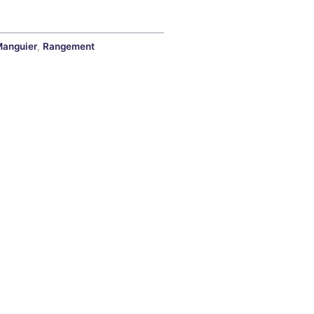
Manguier
,
Rangement