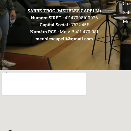
Cha
SARRE TROC (MEUBLES CAPELLI)
Sal
Numéro SIRET :
41147008100026
Meu
Capital Social :
7622,45€
Numéro RCS :
Metz B 411 470 081
meublescapelli@gmail.com