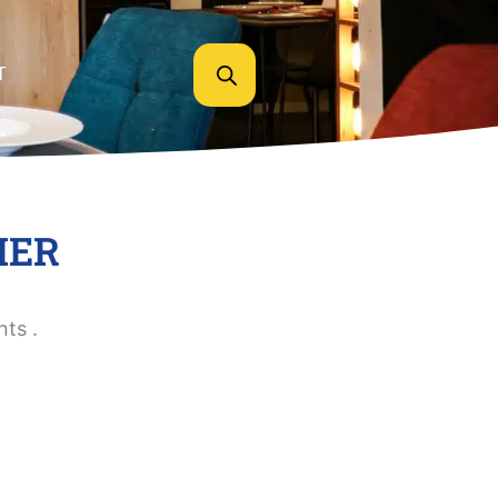
T
IER
ts .