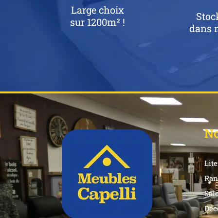
Large choix
Stoc
sur 1200m² !
dans n
No
Lite
Ran
Sal
Déc