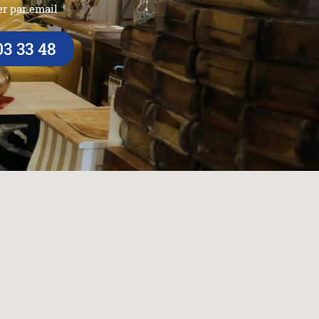
r par email
03 33 48