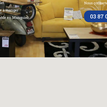
let
Nous contacte
le à manger
03 87 
ble en Manguier