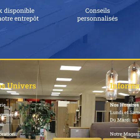
k disponible
Conseils
otre entrepôt
personnalisés
s Univers
Informa
rie
Nos Horaires 
Lundi et Same
gement
Du Mardi au V
on
Notre Magasi
oration