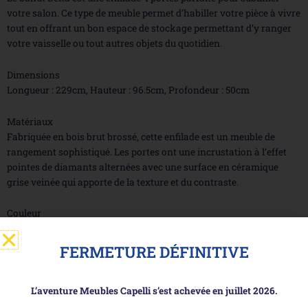
votre salon. Ce type de meuble permet d’habiller votre pièce à vivre
tout en offrant un bon espace de stockage permettant d’y ranger
votre vaisselle ou tout autres objets du quotidien.
Dimensions
Longueur : 229cm, Hauteur : 96.5cm, Profondeur : 50cm
Matériaux
Fabriquée en bois brut brossé, cette enfilade est un meuble de
rangement sophistiqué. Les portes ont une incrustation à l’effet
pointes de diamants alternées avec une surface en céramique
grise veinée qui apporte de la texture et du contraste.
Couleur
Teinte 353 Naturel Brossé
FERMETURE DÉFINITIVE
Montage
L’enfilade est livrée déja montée
L’aventure Meubles Capelli s’est achevée en juillet 2026.