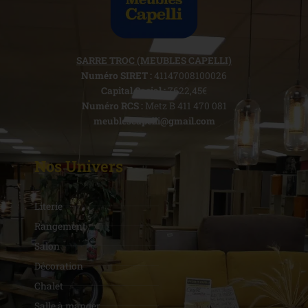
SARRE TROC (MEUBLES CAPELLI)
Numéro SIRET :
41147008100026
Capital Social :
7622,45€
Numéro RCS :
Metz B 411 470 081
meublescapelli@gmail.com
Nos Univers
Literie
Rangement
Salon
Décoration
Chalet
Salle à manger