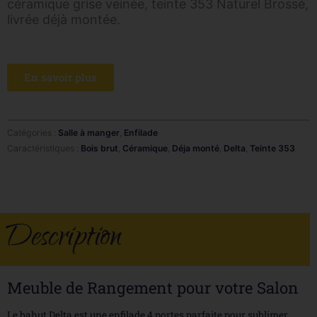
céramique grise veinée, teinte 353 Naturel Brossé,
livrée déjà montée.
En savoir plus
Catégories :
Salle à manger
,
Enfilade
Caractéristiques :
Bois brut
,
Céramique
,
Déja monté
,
Delta
,
Teinte 353
Description
Meuble de Rangement pour votre Salon
Le bahut Delta est une enfilade 4 portes parfaite pour sublimer