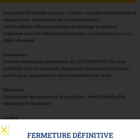
Découvrez l’Enfildade 2 portes / 3 tiroirs, une pièce fonctionnelle et
élégante pour votre espace de vie contemporain.
Cette Enfildade offre une solution de stockage pratique et
organisée pour vos affaires personnelles, vos documents ou vos
objets de valeur.
Dimensions
Avec ses dimensions généreuses de L210XH90XP43 CM, cette
Enfildade offre un espace de rangement spacieux et polyvalent,
parfait pour organiser vos objets essentiels avec style.
Matériaux
Conçue avec des panneaux de particules, cette Enfildade allie
esthétique et modernité.
Couleur
Son décor granule gris clair à l’aspect texturé ajoute une touche
sophistiquée à votre intérieur.
FERMETURE DÉFINITIVE