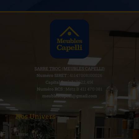
SARRE TROC (MEUBLES CAPELLI)
Numéro SIRET :
41147008100026
Capital Social :
7622,45€
Numéro RCS :
Metz B 411 470 081
meublescapelli@gmail.com
Nos Univers
Literie