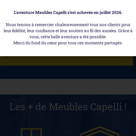
Montage
Son montage facile vous permet de créer rapidement et facilement
L’aventure Meubles Capelli s’est achevée en juillet 2026.
un espace de rangement fonctionnel, et elle peut être livrée
Nous tenons à remercier chaleureusement tous nos clients pour
directement à votre domicile pour notre équipe.
leur fidélité, leur confiance et leur soutien au fil des années. Grâce à
vous, cette belle aventure a été possible.
Merci du fond du cœur pour tous ces moments partagés.
Découvrez-aussi ...
Les + de Meubles Capelli !