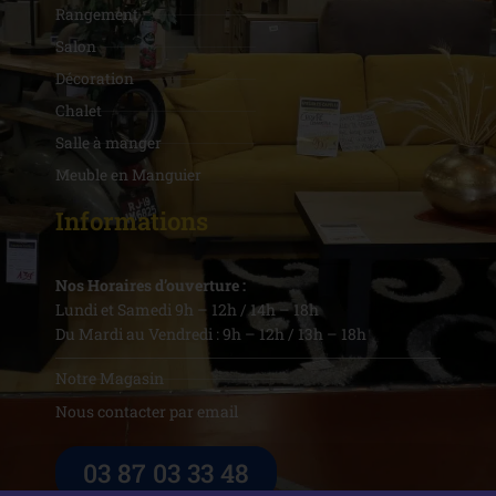
Rangement
Salon
Décoration
Chalet
Salle à manger
Meuble en Manguier
Informations
Nos Horaires d’ouverture :
Lundi et Samedi 9h – 12h / 14h – 18h
Du Mardi au Vendredi : 9h – 12h / 13h – 18h
Notre Magasin
Nous contacter par email
03 87 03 33 48