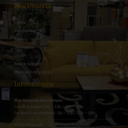
Nos Univers
Literie
Rangement
Salon
Décoration
Chalet
Salle à manger
Meuble en Manguier
Informations
Nos Horaires d’ouverture :
Lundi et Samedi 9h – 12h / 14h – 18h
Du Mardi au Vendredi : 9h – 12h / 13h – 18h
Notre Magasin