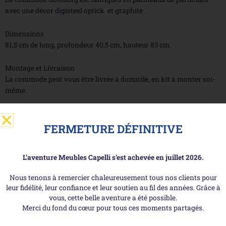
avec une décor digisteel optick et graphite .
Dimensions
81,5 cm de long, profondeur 40,5 cm, hauteur 83 cm.
Montage et Livraison
La commode peut vous être livrée à domicile, en kit à monter soi-
même.
Découvrez-aussi ...
FERMETURE DÉFINITIVE
L’aventure Meubles Capelli s’est achevée en juillet 2026.
Nous tenons à remercier chaleureusement tous nos clients pour
leur fidélité, leur confiance et leur soutien au fil des années. Grâce à
vous, cette belle aventure a été possible.
Merci du fond du cœur pour tous ces moments partagés.
Les + de Meubles Capelli !