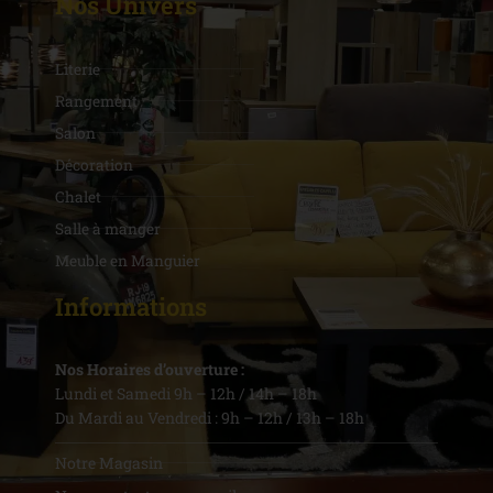
Nos Univers
Literie
Rangement
Salon
Décoration
Chalet
Salle à manger
Meuble en Manguier
Informations
Nos Horaires d’ouverture :
Lundi et Samedi 9h – 12h / 14h – 18h
Du Mardi au Vendredi : 9h – 12h / 13h – 18h
Notre Magasin