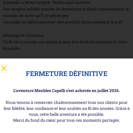
Sommier à lattes intégré. Vendu sans matelas.
Des sangles solides munies de fermetures à déclic maintiennent le
matelas de sorte qu’il ne glisse pas.
Les pieds en métal assurent une position ferme pendant la nuit.
Montage et Livraison
Ce lit est à monter soi-même et peut être livré directement à votre
domicile.
Découvrez-aussi ...
FERMETURE DÉFINITIVE
L’aventure Meubles Capelli s’est achevée en juillet 2026.
Nous tenons à remercier chaleureusement tous nos clients pour
leur fidélité, leur confiance et leur soutien au fil des années. Grâce à
vous, cette belle aventure a été possible.
Merci du fond du cœur pour tous ces moments partagés.
Les + de Meubles Capelli !