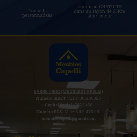
Livraison GRATUITE
Conseils
dans un rayon de 25Km
personnalisés
aller-retour
SARRE TROC (MEUBLES CAPELLI)
Numéro SIRET :
41147008100026
Capital Social :
7622,45€
Numéro RCS :
Metz B 411 470 081
meublescapelli@gmail.com