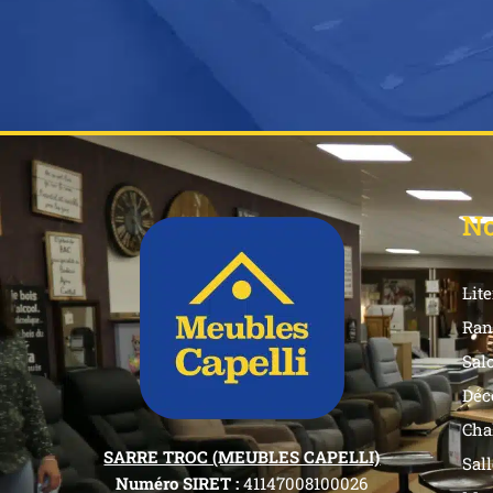
No
Lite
Ran
Sal
Déc
Cha
SARRE TROC (MEUBLES CAPELLI)
Sal
Numéro SIRET :
41147008100026