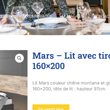
VERS
NOS ARRIVAGES
LE MAGASIN
CONTAC
Mars – Lit avec tir
160×200
Lit Mars couleur chêne montana et g
160×200, tête de lit : hauteur 97cm.
En savoir plus