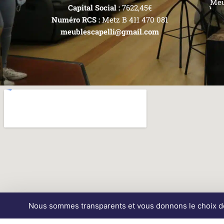
Meu
Capital Social :
7622,45€
Numéro RCS :
Metz B 411 470 081
meublescapelli@gmail.com
Nous sommes transparents et vous donnons le choix des