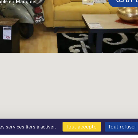
ble en Manguier
Tout accepter
Tout refuser
 services tiers à activer.