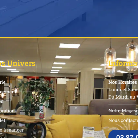
s Univers
Informa
rie
Nos Horaires 
Lundi et Same
gement
Du Mardi au V
on
Notre Magasi
oration
let
Nous contacte
le à manger
03 87 