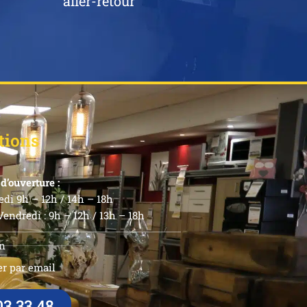
aller-retour
tions
d’ouverture :
di 9h – 12h / 14h – 18h
endredi : 9h – 12h / 13h – 18h
n
r par email
03 33 48