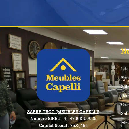
No
Lite
Ran
Sal
Déc
Cha
SARRE TROC (MEUBLES CAPELLI)
Sal
Numéro SIRET :
41147008100026
Meu
Capital Social :
7622,45€