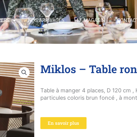
VERS
NOS ARRIVAGES
LE MAGASIN
CONTAC
Miklos – Table ro
Table à manger 4 places, D 120 cm ,
particules coloris brun foncé , à mo
En savoir plus