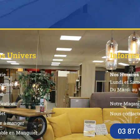
s Univers
Informa
rie
Nos Horaires 
Lundi et Same
gement
Du Mardi au V
on
Notre Magasi
oration
let
Nous contacte
le à manger
03 87 
ble en Manguier