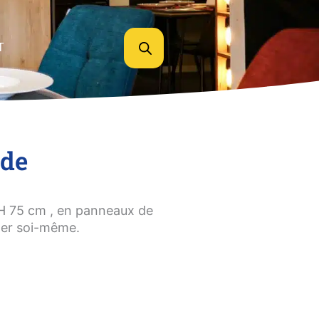
T
nde
 H 75 cm , en panneaux de
nter soi-même.