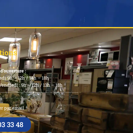
tions
d’ouverture :
di 9h – 12h / 14h – 18h
endredi : 9h – 12h / 13h – 18h
n
r par email
03 33 48