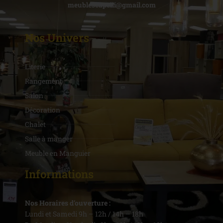
meublescapelli@gmail.com
Nos Univers
Literie
Rangement
Salon
Décoration
Chalet
Salle à manger
Meuble en Manguier
Informations
Nos Horaires d’ouverture :
Lundi et Samedi 9h – 12h / 14h – 18h