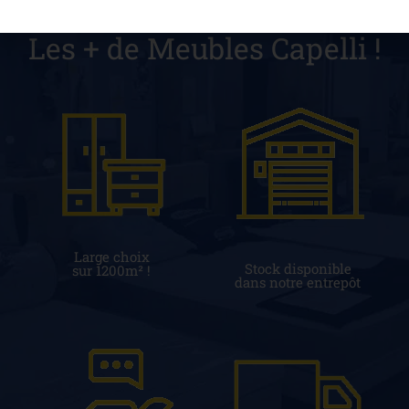
Les + de Meubles Capelli !
Large choix
Stock disponible
sur 1200m² !
dans notre entrepôt