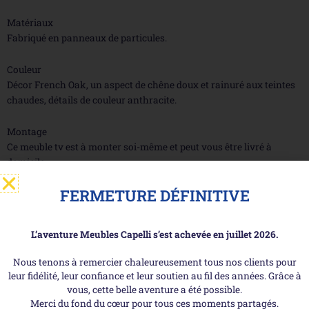
Matériaux
Fabriqué en panneaux de particules.
Couleur
Décor French Oak, un aspect de chêne doux et rainuré aux teintes
chaudes, détails de couleur anthracite.
Montage
Ce meuble tv est à monter soi-même et peut vous être livré à
domicile.
FERMETURE DÉFINITIVE
Découvrez-aussi ...
L’aventure Meubles Capelli s’est achevée en juillet 2026.
Nous tenons à remercier chaleureusement tous nos clients pour
leur fidélité, leur confiance et leur soutien au fil des années. Grâce à
vous, cette belle aventure a été possible.
Merci du fond du cœur pour tous ces moments partagés.