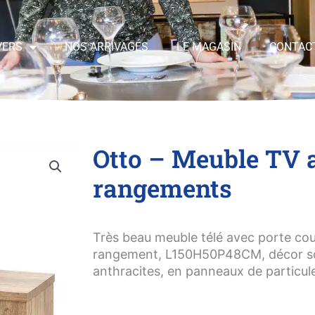
VERS
NOS ARRIVAGES
LE MAGASIN
CONTAC
Otto – Meuble TV 
rangements
Très beau meuble télé avec porte cou
rangement, L150H50P48CM, décor sca
anthracites, en panneaux de particu