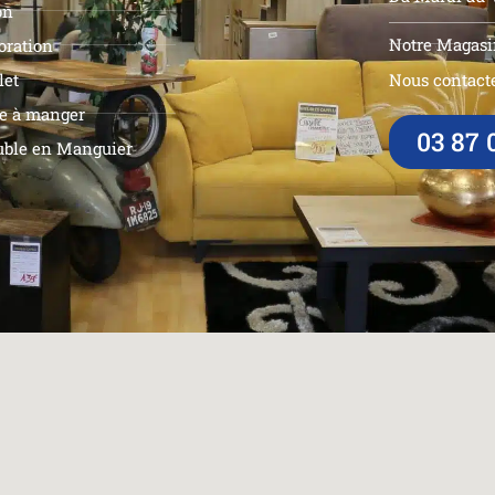
on
Notre Magasi
oration
let
Nous contacte
le à manger
03 87 
ble en Manguier