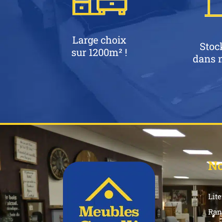
Large choix
Stoc
sur 1200m² !
dans n
No
Lite
Ran