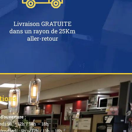
Livraison GRATUITE
dans un rayon de 25Km
aller-retour
tions
d’ouverture :
di 9h – 12h / 14h – 18h
endredi : 9h – 12h / 13h – 18h