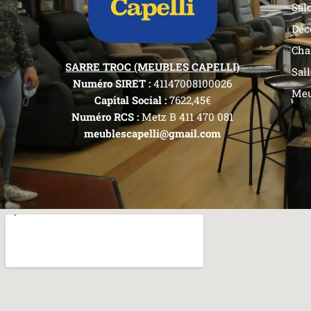
Sal
Déc
Cha
SARRE TROC (MEUBLES CAPELLI)
Sal
Numéro SIRET :
41147008100026
Meu
Capital Social :
7622,45€
Numéro RCS :
Metz B 411 470 081
meublescapelli@gmail.com