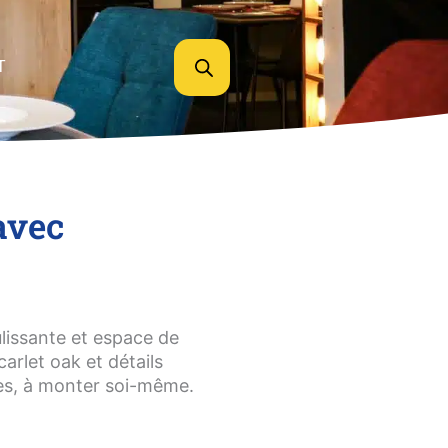
T
avec
lissante et espace de
rlet oak et détails
les, à monter soi-même.