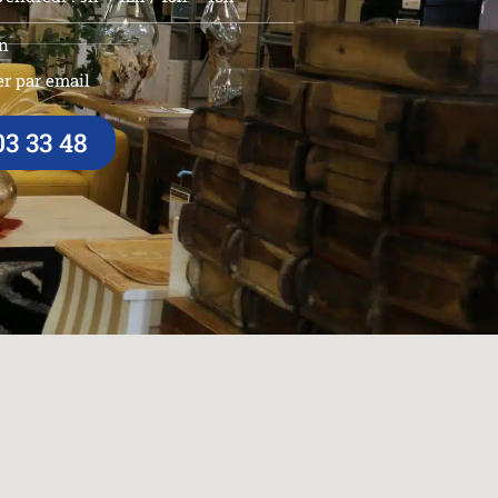
n
r par email
03 33 48