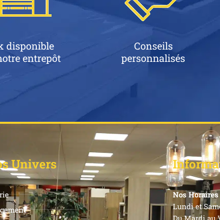
k disponible
Conseils
otre entrepôt
personnalisés
s Univers
Informa
rie
Nos Horaires 
Lundi et Same
gement
Du Mardi au V