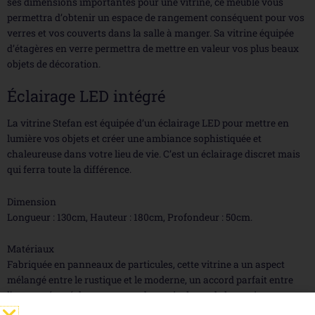
ses dimensions importantes pour une vitrine, ce meuble vous
permettra d’obtenir un espace de rangement conséquent pour vos
verres et vos couverts dans la salle à manger. Sa vitrine équipée
d’étagères en verre permettra de mettre en valeur vos plus beaux
objets de décoration.
Éclairage LED intégré
La vitrine Stefan est équipée d’un éclairage LED pour mettre en
lumière vos objets et créer une ambiance sophistiquée et
chaleureuse dans votre lieu de vie. C’est un éclairage discret mais
qui ferra toute la différence.
Dimension
Longueur : 130cm, Hauteur : 180cm, Profondeur : 50cm.
Matériaux
Fabriquée en panneaux de particules, cette vitrine a un aspect
mélangé entre le rustique et le moderne, un accord parfait entre
l’aspect rénuré des panneaux de particules et de la partie en verre
éclairée.