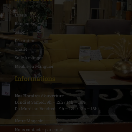
Literie
Rangement
Salon
Décoration
Chalet
Salle à manger
Meuble en Manguier
Informations
Nos Horaires d’ouverture :
Lundi et Samedi 9h – 12h / 14h – 18h
Du Mardi au Vendredi : 9h – 12h / 13h – 18h
Notre Magasin
Nous contacter par email