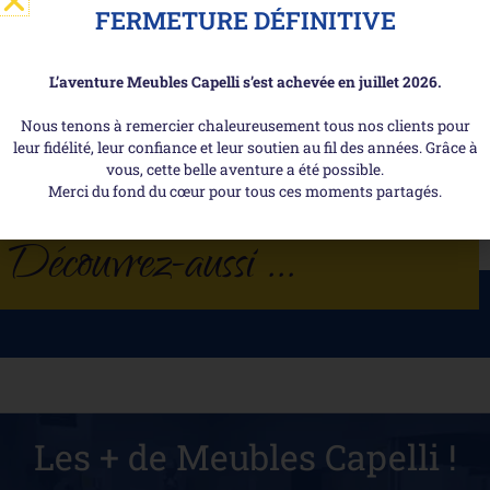
FERMETURE DÉFINITIVE
Couleur
Décor Canyon Oak, un chêne clair aux teintes légèrement grisées
L’aventure Meubles Capelli s’est achevée en juillet 2026.
Montage
Nous tenons à remercier chaleureusement tous nos clients pour
La vitrine est à monter soi-même et peut vous être livrée à
leur fidélité, leur confiance et leur soutien au fil des années. Grâce à
domicile.
vous, cette belle aventure a été possible.
Merci du fond du cœur pour tous ces moments partagés.
Découvrez-aussi ...
Les + de Meubles Capelli !