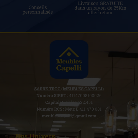
Livraison GRATUITE
Conseils
dans un rayon de 25Km
personnalisés
aller-retour
SARRE TROC (MEUBLES CAPELLI)
Numéro SIRET :
41147008100026
Capital Social :
7622,45€
Numéro RCS :
Metz B 411 470 081
meublescapelli@gmail.com
Nos Univers