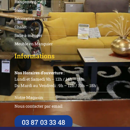
Rangement
Salon
Décoration
Chalet
Salle à manger
Meuble en Manguier
Informations
Nos Horaires d’ouverture :
Lundi et Samedi 9h – 12h / 14h – 18h
Du Mardi au Vendredi : 9h – 12h / 13h – 18h
Notre Magasin
Nous contacter par email
03 87 03 33 48