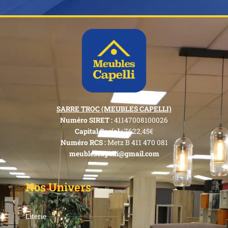
SARRE TROC (MEUBLES CAPELLI)
Numéro SIRET :
41147008100026
Capital Social :
7622,45€
Numéro RCS :
Metz B 411 470 081
meublescapelli@gmail.com
Nos Univers
Literie