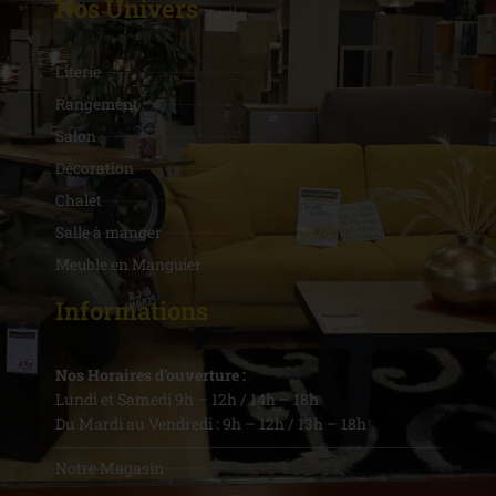
Nos Univers
Literie
Rangement
Salon
Décoration
Chalet
Salle à manger
Meuble en Manguier
Informations
Nos Horaires d’ouverture :
Lundi et Samedi 9h – 12h / 14h – 18h
Du Mardi au Vendredi : 9h – 12h / 13h – 18h
Notre Magasin