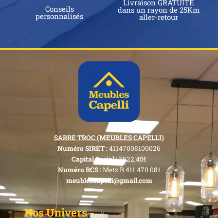
Livraison GRATUITE
Conseils
dans un rayon de 25Km
personnalisés
aller-retour
SARRE TROC (MEUBLES CAPELLI)
Numéro SIRET :
41147008100026
Capital Social :
7622,45€
Numéro RCS :
Metz B 411 470 081
meublescapelli@gmail.com
Nos Univers