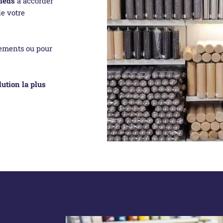
ieds
à accorder
e votre
gements ou pour
lution la plus