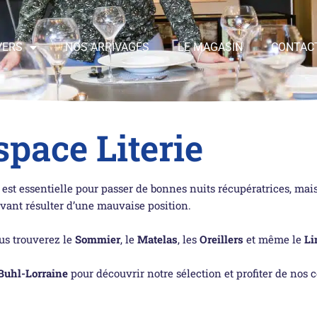
VERS
NOS ARRIVAGES
LE MAGASIN
CONTAC
space Literie
ie est essentielle pour passer de bonnes nuits récupératrices, ma
vant résulter d’une mauvaise position.
us trouverez le
Sommier
, le
Matelas
, les
Oreillers
et même le
Li
Buhl-Lorraine
pour découvrir notre sélection et profiter de nos c