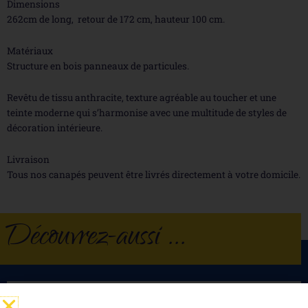
Dimensions
262cm de long, retour de 172 cm, hauteur 100 cm.
Matériaux
Structure en bois panneaux de particules.
Revêtu de tissu anthracite, texture agréable au toucher et une
teinte moderne qui s’harmonise avec une multitude de styles de
décoration intérieure.
Livraison
Tous nos canapés peuvent être livrés directement à votre domicile.
Découvrez-aussi ...