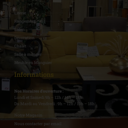
Literie
Rangement
Salon
Décoration
Chalet
Salle à manger
Meuble en Manguier
Informations
Nos Horaires d’ouverture :
Lundi et Samedi 9h – 12h / 14h – 18h
Du Mardi au Vendredi : 9h – 12h / 13h – 18h
Notre Magasin
Nous contacter par email