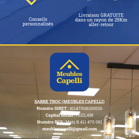
Livraison GRATUITE
Conseils
dans un rayon de 25Km
personnalisés
aller-retour
SARRE TROC (MEUBLES CAPELLI)
Numéro SIRET :
41147008100026
Capital Social :
7622,45€
Numéro RCS :
Metz B 411 470 081
meublescapelli@gmail.com