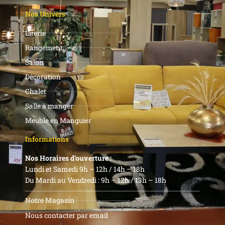
Nos Univers
Literie
Rangement
Salon
Décoration
Chalet
Salle à manger
Meuble en Manguier
Informations
Nos Horaires d’ouverture :
Lundi et Samedi 9h – 12h / 14h – 18h
Du Mardi au Vendredi : 9h – 12h / 13h – 18h
Notre Magasin
Nous contacter par email