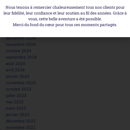
juin 2025
Nous tenons à remercier chaleureusement tous nos clients pour
mai 2025
leur fidélité, leur confiance et leur soutien au fil des années. Grâce à
vous, cette belle aventure a été possible.
avril 2025
Merci du fond du cœur pour tous ces moments partagés.
mars 2025
février 2025
décembre 2024
novembre 2024
octobre 2024
septembre 2024
août 2024
avril 2024
janvier 2024
novembre 2023
octobre 2023
juillet 2023
mai 2023
mars 2023
janvier 2023
décembre 2022
novembre 2022