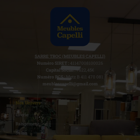
SARRE TROC (MEUBLES CAPELLI)
Numéro SIRET :
41147008100026
Capital Social :
7622,45€
Numéro RCS :
Metz B 411 470 081
meublescapelli@gmail.com
Nos Univers
Literie
Rangement
Salon