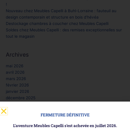
!
Nouveau chez Meubles Capelli à Buhl-Lorraine : fauteuil au
design contemporain et structure en bois d’hévéa
Destockage chambres à coucher chez Meubles Capelli
Soldes chez Meubles Capelli : des remises exceptionnelles sur
tout le magasin
Archives
mai 2026
avril 2026
mars 2026
février 2026
janvier 2026
décembre 2025
novembre 2025
octobre 2025
FERMETURE DÉFINITIVE
septembre 2025
août 2025
L’aventure Meubles Capelli s’est achevée en juillet 2026.
juillet 2025