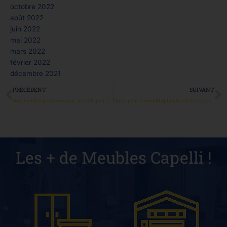
octobre 2022
août 2022
juin 2022
mai 2022
mars 2022
février 2022
décembre 2021
Précédent
S
PRÉCÉDENT
SUIVANT
Nos meubles petits espaces : parfaits pour les étudiants !
Optez pour le confort optimal avec le matelas OPALE
Les + de Meubles Capelli !