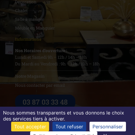
Décoration
Chalet
Salle à manger
Meuble en Manguier
Informations
Nos Horaires d’ouverture :
Lundi et Samedi 9h – 12h / 14h – 18h
Du Mardi au Vendredi : 9h – 12h / 13h – 18h
Notre Magasin
Nous contacter par email
03 87 03 33 48
Nous sommes transparents et vous donnons le choix
des services tiers à activer.
Tout accepter
Tout refuser
Personnaliser
Mentions légales
Protection des données